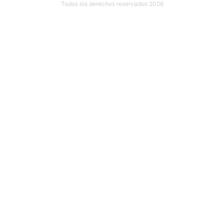
Todos los derechos reservados 2026
Ubicación: Calle 18 #107 INT. 1 por 27 y 29 Col. México, 97125
Mérida, Yuc.
999 635 81 00
contacto@mudarseamerida.com
¿Tienes alguna observación o
sugerencia?
Escríbenos aquí