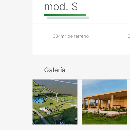
mod. S
2
384m
de terreno
E
Galería