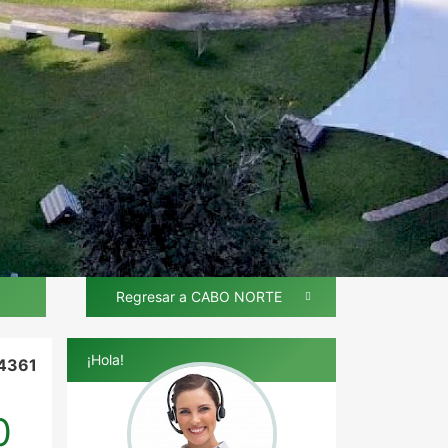
Regresar a CABO NORTE
¡Hola!
4361
0