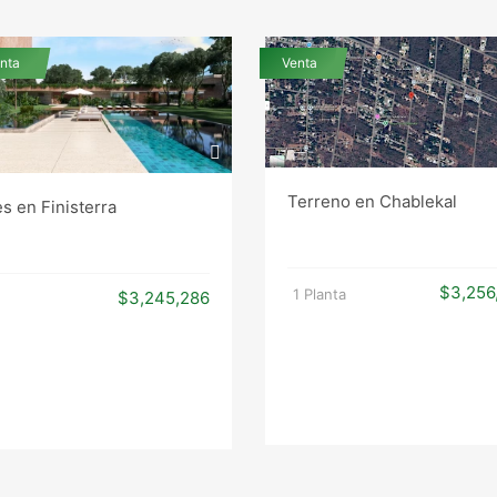
nta
Venta
Terreno en Chablekal
s en Finisterra
$3,256
1 Planta
$3,245,286