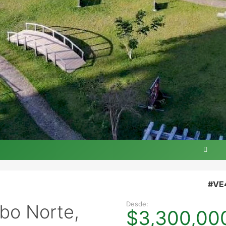
#VE
Desde:
bo Norte,
$3,300,00