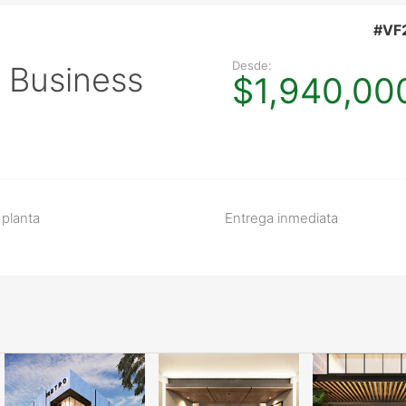
#VF
Desde:
o Business
$1,940,00
 planta
Entrega inmediata