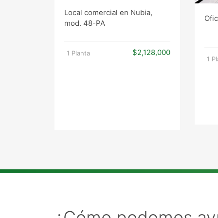
Local comercial en Nubia,
Ofi
mod. 48-PA
$2,128,000
1 Planta
1 P
¿Cómo podemos ay