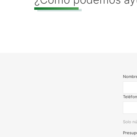
Nombr
Teléfo
Solo nú
Presup