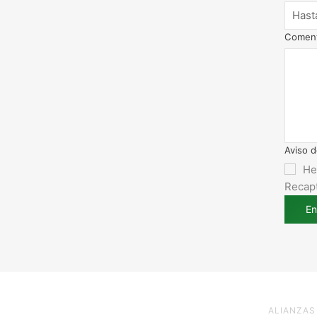
Coment
Aviso d
He
Recapt
En
ALIANZAS