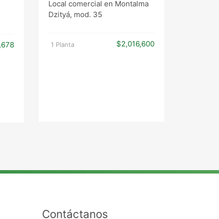
Local comercial en Montalma
,
Dzityá, mod. 35
Oficina 
$2,016,600
,678
1 Planta
1 Planta
Contáctanos