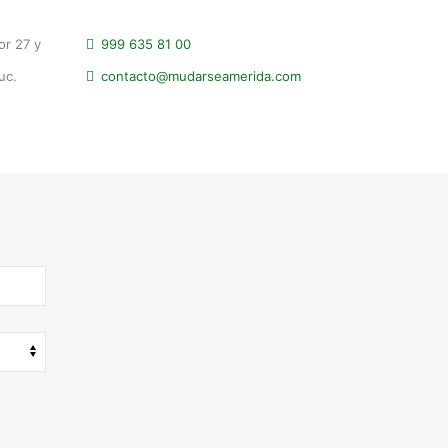
or 27 y
999 635 81 00
uc.
contacto@mudarseamerida.com