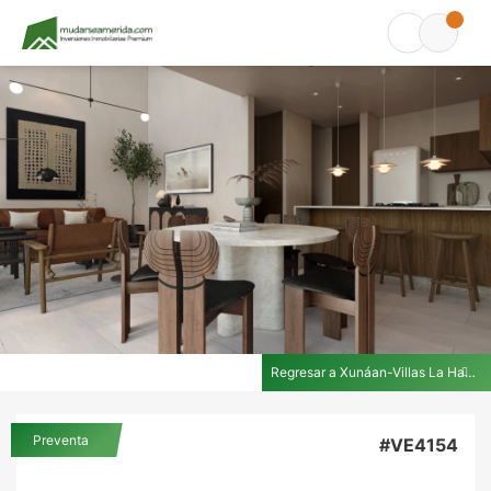
Regresar a Xunáan-Villas La Hacienda
En Xunáan-Villas La Hacienda
Preventa
#VE4154