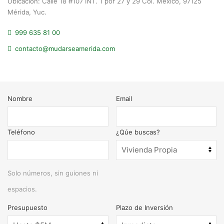
Ubicación: Calle 18 #107 INT. 1 por 27 y 29 Col. México, 97125
Mérida, Yuc.
999 635 81 00
contacto@mudarseamerida.com
Nombre
Email
Teléfono
¿Qúe buscas?
Solo números, sin guiones ni
espacios.
Presupuesto
Plazo de Inversión