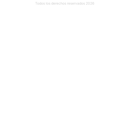
Todos los derechos reservados 2026
Ubicación: Calle 18 #107 INT. 1 por 27 y 29 Col. México, 97125
Mérida, Yuc.
999 635 81 00
contacto@mudarseamerida.com
¿Tienes alguna observación o
sugerencia?
Escríbenos aquí