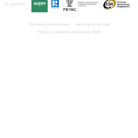
ALIANZAS
Términos y condiciones
Aviso de privacidad
Todos los derechos reservados 2026
Ubicación: Calle 18 #107 INT. 1 por 27 y 29 Col. México, 97125
Mérida, Yuc.
999 635 81 00
contacto@mudarseamerida.com
¿Tienes alguna observación o
sugerencia?