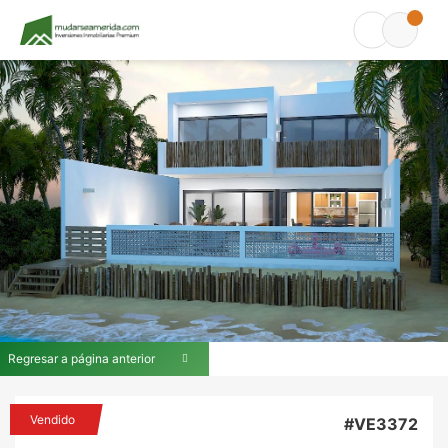
Regresar a página anterior
Vendido
#VE3372