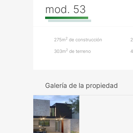
mod. 53
2
275m
de construcción
2
2
303m
de terreno
4
Galería de la propiedad