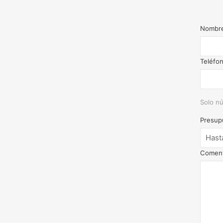
Nombr
Teléfo
Solo nú
Presup
Coment