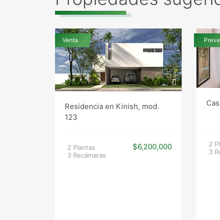
Venta
Preve
Cas
Residencia en Kinish, mod.
123
2 P
$6,200,000
2 Plantas
3 R
3 Recámaras