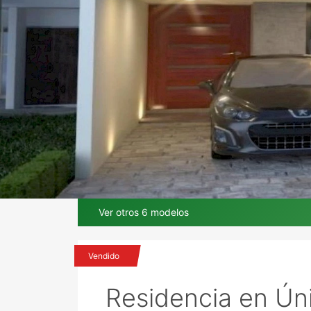
Ver otros 6 modelos
En Única Living
Vendido
Residencia en Úni