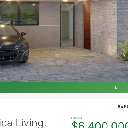
#VF
Desde:
ca Living,
$6,400,00