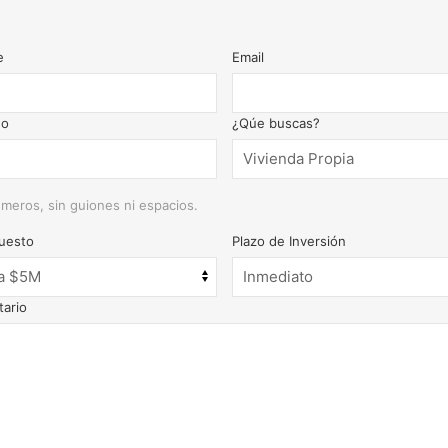
e
Email
no
¿Qúe buscas?
meros, sin guiones ni espacios.
uesto
Plazo de Inversión
ario