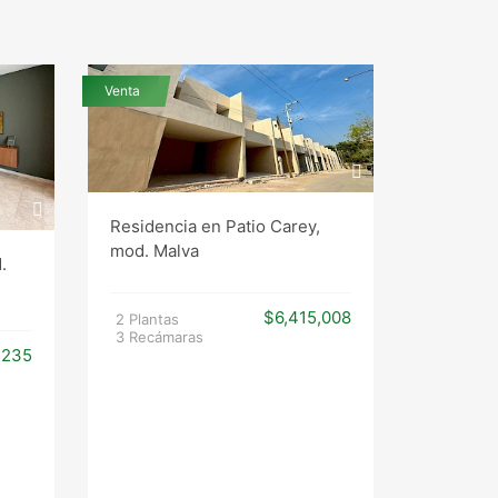
Venta
Venta
Residencia en Patio Carey,
mod. Malva
Casas Cu
.
$6,415,008
2 Plantas
3 Recámaras
1 Planta
,235
2 Recám