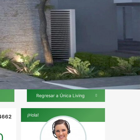
Regresar a Única Living
¡Hola!
4662
0