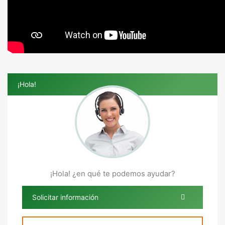
¡Hola!
¡Hola! ¿en qué te podemos ayudar?
Solicitar información