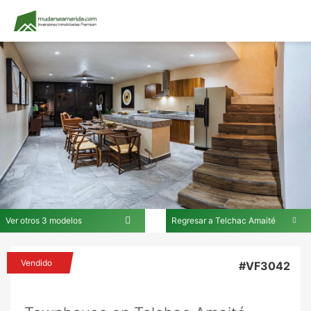
Ver otros 3 modelos
Regresar a Telchac Amaité
En Telchac Amaité
Vendido
#VF3042