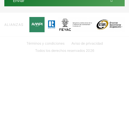
Enviar
ALIANZAS
Términos y condiciones
Aviso de privacidad
Todos los derechos reservados 2026
Ubicación: Calle 18 #107 INT. 1 por 27 y 29 Col. México, 97125
Mérida, Yuc.
999 635 81 00
contacto@mudarseamerida.com