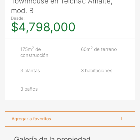
Townhouse en Telchac Amaité,
mod. B
Desde:
$4,798,000
2
2
175m
de
60m
de terreno
construcción
3 plantas
3 habitaciones
3 baños
Agregar a favoritos
Galería de la propiedad