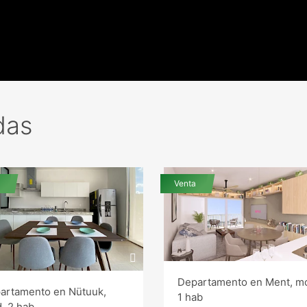
das
Venta
Departamento en Ment, m
artamento en Nütuuk,
1 hab
. 2 hab