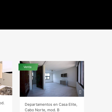
Venta
Venta
Departa
od.
Departamentos en Casa Elite,
Temozón
Cabo Norte, mod. B