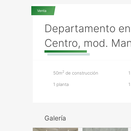
En Central -Santa Lucía Centro
Venta
Departamento en
Centro, mod. Man
2
50m
de construcción
1
1 planta
1
Galería