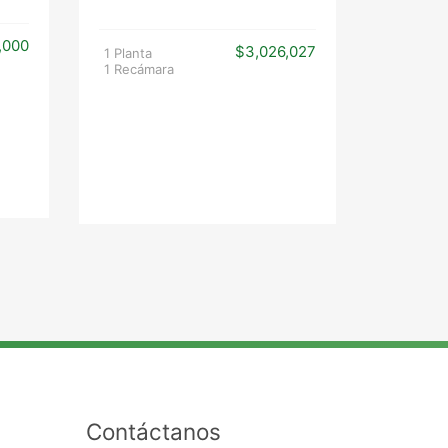
1 Planta
,000
2 Recám
$3,026,027
1 Planta
1 Recámara
Contáctanos