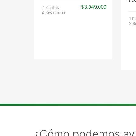
$3,049,000
2 Plantas
2 Recámaras
1 P
2 R
¿Cómo podemos ay