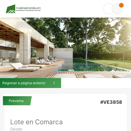
Regresar a página anterior
Preventa
#VE3858
Lote en Comarca
Desde: