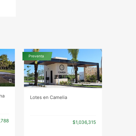
Preventa
Preventa
Lotes en
ena
Lotes en Camelia
,788
$1,036,315