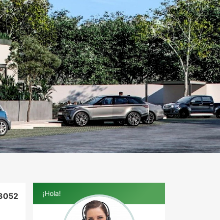
¡Hola!
3052