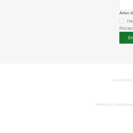
Aviso d
He
Recapt
En
ALIANZAS
Términos y condicione