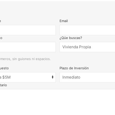
e
Email
no
¿Qúe buscas?
meros, sin guiones ni espacios.
uesto
Plazo de Inversión
ario