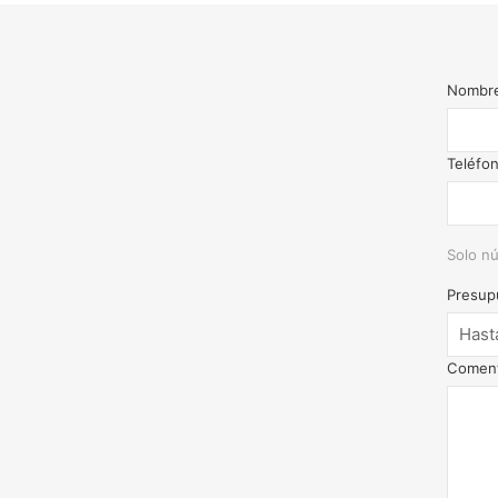
Nombr
Teléfo
Solo nú
Presup
Coment