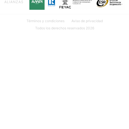
ALIANZAS
Términos y condiciones
Aviso de privacidad
Todos los derechos reservados 2026
Ubicación: Calle 18 #107 INT. 1 por 27 y 29 Col. México, 97125
Mérida, Yuc.
999 635 81 00
contacto@mudarseamerida.com
¿Tienes alguna observación o
sugerencia?