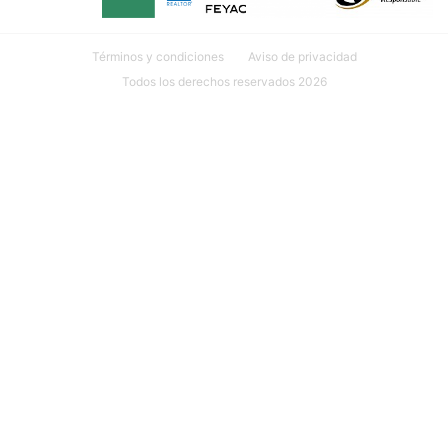
Términos y condiciones
Aviso de privacidad
Todos los derechos reservados 2026
Ubicación: Calle 18 #107 INT. 1 por 27 y 29 Col. México, 97125
Mérida, Yuc.
999 635 81 00
contacto@mudarseamerida.com
¿Tienes alguna observación o
sugerencia?