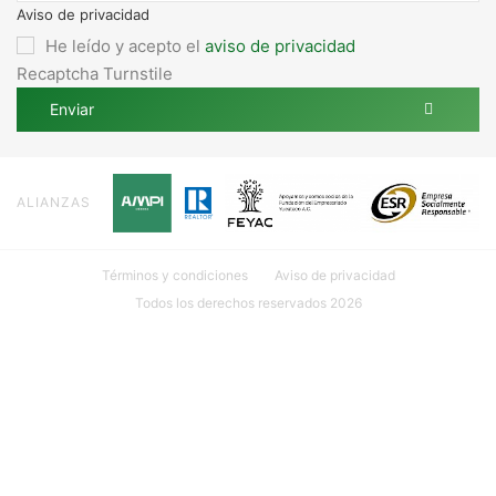
Aviso de privacidad
He leído y acepto el
aviso de privacidad
Recaptcha Turnstile
Enviar
ALIANZAS
Términos y condiciones
Aviso de privacidad
Todos los derechos reservados 2026
Ubicación: Calle 18 #107 INT. 1 por 27 y 29 Col. México, 97125
Mérida, Yuc.
999 635 81 00