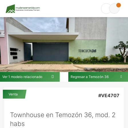
Ver 1 modelo relacionado
Regresar a Temozón 36
En Temozón 36
Venta
#VE4707
Townhouse en Temozón 36, mod. 2
habs